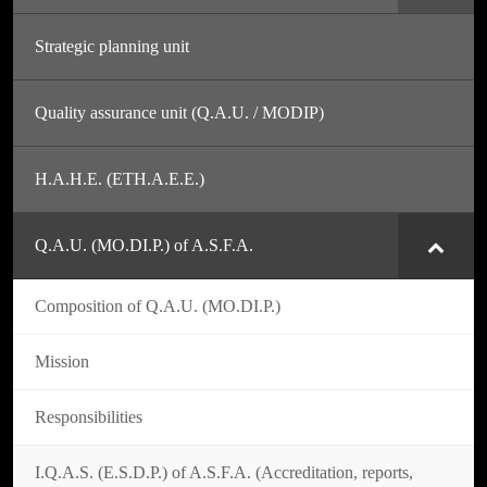
Strategic planning unit
Quality assurance unit (Q.A.U. / MODIP)
H.A.H.E. (ETH.A.E.E.)
Q.A.U. (MO.DI.P.) of A.S.F.A.
Composition of Q.A.U. (MO.DI.P.)
Mission
Responsibilities
I.Q.A.S. (E.S.D.P.) of A.S.F.A. (Accreditation, reports,