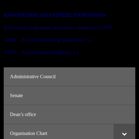
ΚΑΝΟΝΙΣΜΟΣ ΔΙΑΧΕΙΡΙΣΗΣ ΠΑΡΑΠΟΝΩΝ
Κανονισμός διαχείρισης φοιτητικών παραπόνων ΑΣΚΤ
ΑΣΚΤ – Έντυπο διαχείρισης παραπόνων, v.1
ΑΣΚΤ – Αίτηση διαμεσολάβησης, v.1
Administrative Council
Senate
Dean’s office
Organisation Chart