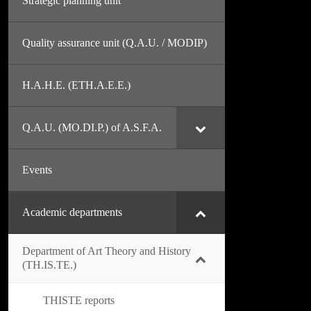
Strategic planning unit
Quality assurance unit (Q.A.U. / MODIP)
H.A.H.E. (ETH.A.E.E.)
Q.A.U. (MO.DI.P.) of A.S.F.A.
Events
Academic departments
Department of Art Theory and History
(TH.IS.TE.)
THISTE reports