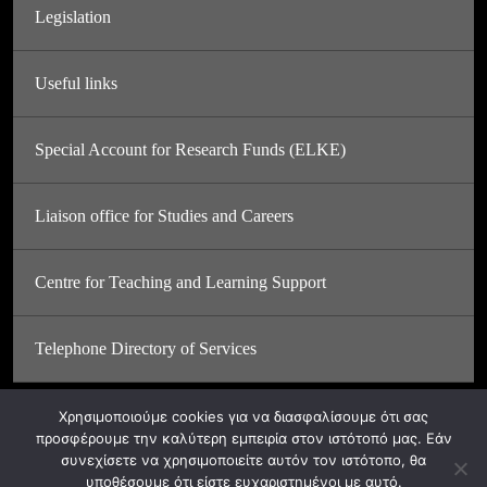
Legislation
Useful links
Special Account for Research Funds (ELKE)
Liaison office for Studies and Careers
Centre for Teaching and Learning Support
Telephone Directory of Services
Χρησιμοποιούμε cookies για να διασφαλίσουμε ότι σας
προσφέρουμε την καλύτερη εμπειρία στον ιστότοπό μας. Εάν
συνεχίσετε να χρησιμοποιείτε αυτόν τον ιστότοπο, θα
υποθέσουμε ότι είστε ευχαριστημένοι με αυτό.
© ASFA 2024. All rights reserved.