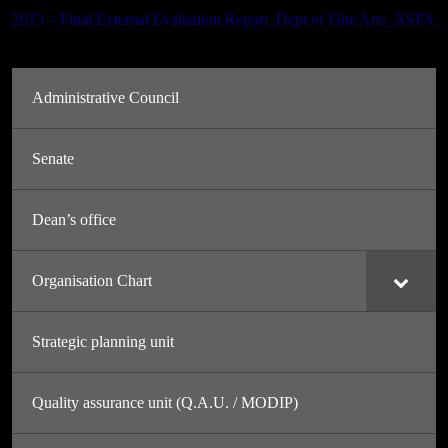
2013 – Final External Evaluation Report_Dept of Fine Arts_ASFA
Administrative Council
Senate
Dean’s office
Organisation Chart
Strategic planning unit
Quality assurance unit (Q.A.U. / MODIP)