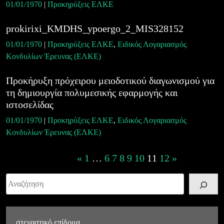
01/01/1970
|
Προκηρύξεις ΕΛΚΕ
prokirixi_KMDHS_ypoergo_2_MIS328152
01/01/1970
|
Προκηρύξεις ΕΛΚΕ
,
Ειδικός Λογαριασμός
Κονδυλίων Έρευνας (ΕΛΚΕ)
Προκήρυξη πρόχειρου μειοδοτικού διαγωνισμού για
τη δημιουργία πολυμεσικής εφαρμογής και
ιστοσελίδας
01/01/1970
|
Προκηρύξεις ΕΛΚΕ
,
Ειδικός Λογαριασμός
Κονδυλίων Έρευνας (ΕΛΚΕ)
Posts
«
1
…
6
7
8
9
10
11
12
»
navigation
Αναζήτηση
στεγαστικό επίδομα