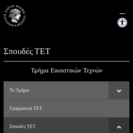
Skip
to
Ανοίξτε τη
content
Σπουδές ΤΕΤ
Τμήμα Εικαστικών Τεχνών
Το Τμήμα
Γραμματεία ΤΕΤ
Σπουδές ΤΕΤ