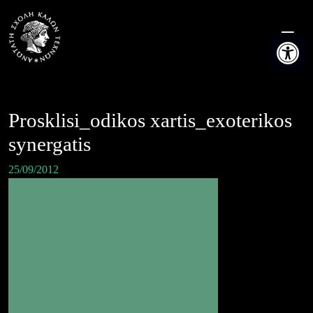
Skip
to
Ανοίξτε τη
content
Prosklisi_odikos xartis_exoterikos
synergatis
25/09/2012