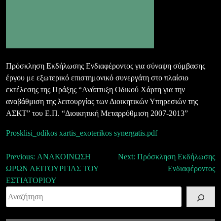
Πρόσκληση Εκδήλωσης Ενδιαφέροντος για σύναψη σύμβασης
έργου με εξωτερικό επιστημονικό συνεργάτη στο πλαίσιο
εκτέλεσης της Πράξης “Ανάπτυξη Οδικού Χάρτη για την
αναβάθμιση της λειτουργίας των Διοικητικών Υπηρεσιών της
ΑΣΚΤ” του Ε.Π. “Διοικητική Μεταρρύθμιση 2007-2013”
Prosklisi_odikos xartis_exoterikos synergatis.pdf
Πλοήγηση
Previous:
ΑΝΑΚΟΙΝΩΣΗ
Next:
Πρόσκληση Εκδήλωσης
ΩΡΩΝ ΛΕΙΤΟΥΡΓΙΑΣ ΤΟΥ
Ενδιαφέροντος
άρθρων
ΕΣΤΙΑΤΟΡΙΟΥ
Αναζήτηση