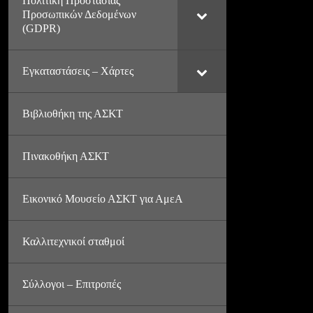
Πολιτική Προστασίας
Προσωπικών Δεδομένων
(GDPR)
Εγκαταστάσεις – Χάρτες
Βιβλιοθήκη της ΑΣΚΤ
Πινακοθήκη ΑΣΚΤ
Εικονικό Μουσείο ΑΣΚΤ για ΑμεΑ
Καλλιτεχνικοί σταθμοί
Σύλλογοι – Επιτροπές