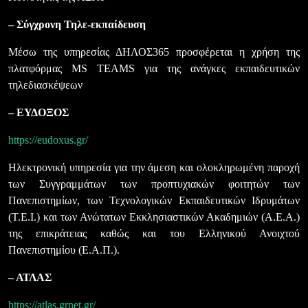
– Σύγχρονη Τηλε-εκπαίδευση
Μέσω της υπηρεσίας ΔΗΛΟΣ365 προσφέρεται η χρήση της
πλατφόρμας MS TEAMS για της ανάγκες εκπαιδευτικών
τηλεδιασκέψεων
– ΕΥΔΟΞΟΣ
https://eudoxus.gr/
Ηλεκτρονική υπηρεσία για την άμεση και ολοκληρωμένη παροχή
των Συγγραμμάτων των προπτυχιακών φοιτητών των
Πανεπιστημίων, των Τεχνολογικών Εκπαιδευτικών Ιδρυμάτων
(Τ.Ε.Ι.) και των Ανώτατων Εκκλησιαστικών Ακαδημιών (Α.Ε.Α.)
της επικράτειας καθώς και του Ελληνικού Ανοιχτού
Πανεπιστημίου (Ε.Α.Π.).
– ΑΤΛΑΣ
https://atlas.grnet.gr/