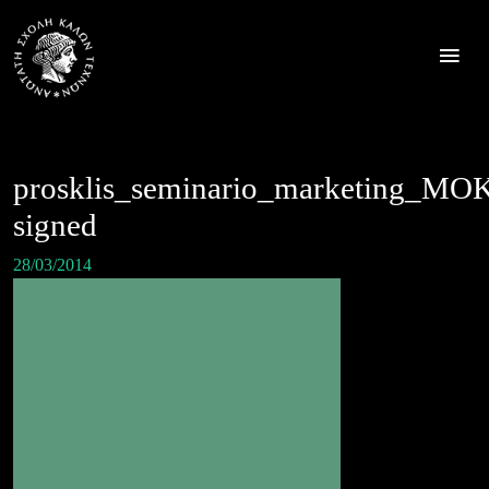
Skip
to
content
prosklis_seminario_marketing_
signed
28/03/2014