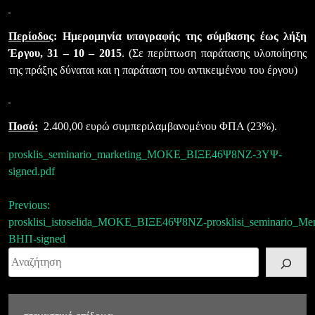
Περίοδος
: Ημερομηνία υπογραφής της σύμβασης έως λήξη
Έργου, 31 – 10 – 2015
. (Σε περίπτωση παράτασης υλοποίησης
της πράξης δύναται και η παράταση του αντικειμένου του έργου)
Ποσό:
2.400,00 ευρώ συμπεριλαμβανομένου ΦΠΑ (23%).
prosklis_seminario_marketing_MOKE_ΒΙΞΕ46Ψ8ΝΖ-3ΥΨ-
signed.pdf
Πλοήγηση
Previous:
prosklisi_istoselida_MOKE_ΒΙΞΕ46Ψ8ΝΖ-
prosklisi_seminario
άρθρων
ΒΗΠ-signed
Αναζήτηση