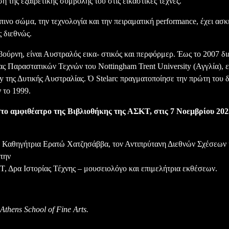
η της εξαιρετικής συμβολής του στις εικαστικές τέχνες.
ινο σώμα, την τεχνολογία και την πειραματική performance, έχει ασκ
ς διεθνώς.
ούρνη, είναι Αυστραλός εικα- στικός και περφόρμερ. Έως το 2007 δι
ς Παραστατικών Τεχνών του Nottingham Trent University (Αγγλία), 
ty της Δυτικής Αυστραλίας. Ό Stelarc πραγματοποίησε την πρώτη του 
το 1999.
το αμφιθέατρο της Βιβλιοθήκης της ΑΣΚΤ, στις 7 Νοεμβρίου 202
α Καθηγήτρια Ερατώ Χατζησάββα, τον Αντιπρύτανη Διεθνών Σχέσεων 
την
, Δρα Ιστορίας Τέχνης – μουσειολόγο και επιμελήτρια εκθέσεων.
 Athens School of Fine Arts.