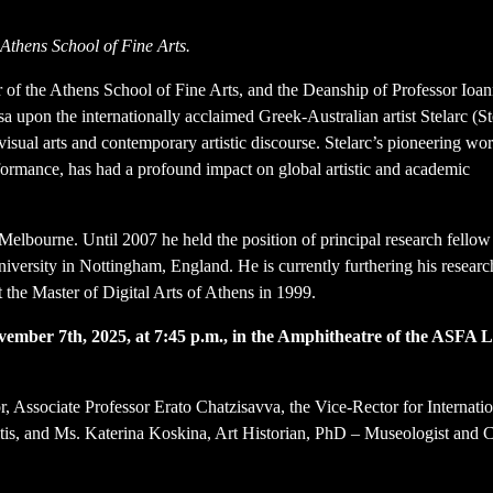
 Athens School of Fine Arts.
 of the Athens School of Fine Arts, and the Deanship of Professor Ioan
sa upon the internationally acclaimed Greek-Australian artist Stelarc (St
 visual arts and contemporary artistic discourse. Stelarc’s pioneering w
ormance, has had a profound impact on global artistic and academic
 Melbourne. Until 2007 he held the position of principal research fellow 
versity in Nottingham, England. He is currently furthering his researc
at the Master of Digital Arts of Athens in 1999.
ember 7th, 2025, at 7:45 p.m., in the Amphitheatre of the ASFA 
, Associate Professor Erato Chatzisavva, the Vice-Rector for Internatio
tis, and Ms. Katerina Koskina, Art Historian, PhD – Museologist and C