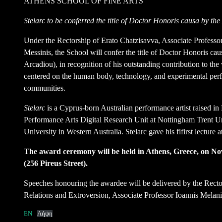
ATHENS SCHOOL OF FINE ARTS
Stelarc to be conferred the title of Doctor Honoris causa by the
Under the Rectorship of Erato Chatzisavva, Associate Professor
Messinis, the School will confer the title of Doctor Honoris cau
Arcadiou), in recognition of his outstanding contribution to the
centered on the human body, technology, and experimental perf
communities.
Stelarc
is a Cyprus-born Australian performance artist raised in
Performance Arts Digital Research Unit at Nottingham Trent Uni
University in Western Australia. Stelarc gave his fifirst lecture 
The award ceremony will be held in Athens, Greece, on Nov
(256 Pireus Street).
Speeches honouring the awardee will be delivered by the Rector
Relations and Extroversion, Associate Professor Ioannis Melani
EN
Λήψη