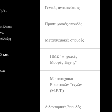
Γενικές ανακοινώσεις
ήσει
Προπτυχιακές σπουδές
ετέλεσε
ενώ
διάλεξη
Μεταπτυχιακές σπουδές
5 και
ΠΜΣ "Ψηφιακές
Μορφές Τέχνης"
και
Μεταπτυχιακό
Εικαστικών Τεχνών
(Μ.Ε.Τ.)
Διδακτορικές Σπουδές