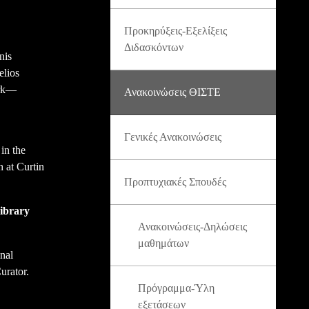
Προκηρύξεις-Εξελίξεις
Διδασκόντων
nis
elios
ork—
Ανακοινώσεις ΘΙΣΤΕ
Γενικές Ανακοινώσεις
in the
h at Curtin
Προπτυχιακές Σπουδές
Library
Ανακοινώσεις-Δηλώσεις
μαθημάτων
nal
urator.
Πρόγραμμα-Ύλη
εξετάσεων