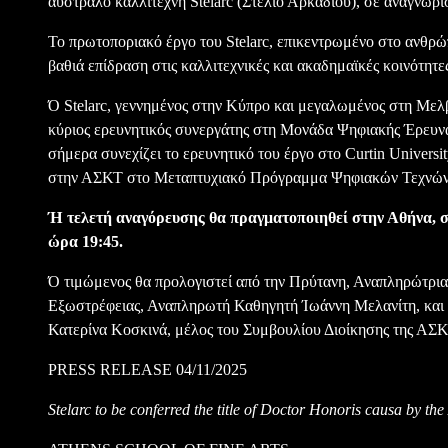
αυστραλό καλλιτέχνη Stelarc (Στέλιο Αρκαδίου), σε αναγνώρισ
Το πρωτοποριακό έργο του Stelarc, επικεντρωμένο στο ανθρώπ
βαθιά επίδραση στις καλλιτεχνικές και ακαδημαϊκές κοινότητε
Ό Stelarc, γεννημένος στην Κύπρο και μεγαλωμένος στη Μελβ
κύριος ερευνητικός συνεργάτης στη Μονάδα Ψηφιακής Έρευνα
σήμερα συνεχίζει το ερευνητικό του έργο στο Curtin Universi
στην ΑΣΚΤ στο Μεταπτυχιακό Πρόγραμμα Ψηφιακών Τεχνών 
Ή τελετή αναγόρευσης θα πραγματοποιηθεί στην Αθήνα, σ
ώρα 19:45.
Ό τιμώμενος θα προλογιστεί από την Πρύτανη, Αναπληρώτρι
Εξωστρέφειας, Αναπληρωτή Καθηγητή Ίωάννη Μελανίτη, και 
Κατερίνα Κοσκινά, μέλος του Συμβουλίου Διοίκησης της ΑΣΚΤ
PRESS RELEASE 04/11/2025
Stelarc to be conferred the title of Doctor Honoris causa by the