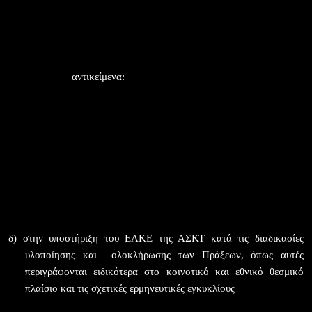
Συμβούλων Υποστήριξης, με τους οποίους ο ΕΛΚΕ της ΑΣΚΤ
δύναται να συμβάλλεται, όταν αυτό κρίνεται σκόπιμο, για την
παροχή έργου που σχετίζεται με την υλοποίηση των δράσεων
συγχρηματοδοτούμενων πράξεων ή ερευνητικών έργων, με έμφαση
στα ακόλουθα
αντικείμενα:
α) στην αναζήτηση προσκλήσεων υποβολής προτάσεων
ερευνητικών/αναπτυξιακών έργων
β) στη συγγραφή προτάσεων ερευνητικών/αναπτυξιακών έργων και
σύνταξη τεχνικών δελτίων
γ)
στη σύνταξη διακηρύξεων, τευχών Δημοπράτησης, Δημοσίων
Συμβάσεων
δ) στην υποστήριξη του ΕΛΚΕ της ΑΣΚΤ κατά τις διαδικασίες
υλοποίησης και
ολοκλήρωσης των Πράξεων, όπως αυτές
περιγράφονται ειδικότερα στο κοινοτικό και εθνικό θεσμικό
πλαίσιο και τις σχετικές ερμηνευτικές εγκυκλίους