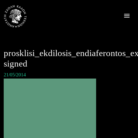
Skip
to
content
prosklisi_ekdilosis_endiaferont
signed
21/05/2014