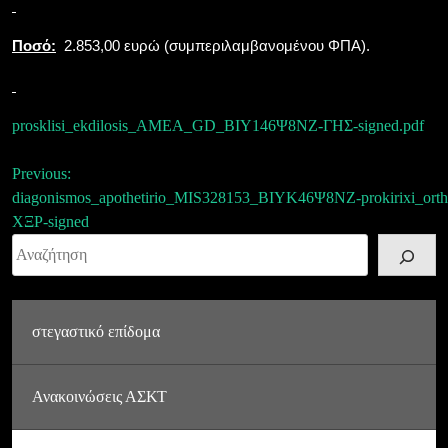
Ποσό:
2.853,00 ευρώ (συμπεριλαμβανομένου ΦΠΑ).
prosklisi_ekdilosis_AMEA_GD_ΒΙΥ146Ψ8ΝΖ-ΓΗΣ-signed.pdf
Πλοήγηση
Previous:
diagonismos_apothetirio_MIS328153_ΒΙΥΚ46Ψ8ΝΖ-
prokirixi_o
άρθρων
ΧΞΡ-signed
Αναζήτηση
στεγαστικό επίδομα
Ανακοινώσεις ΑΣΚΤ