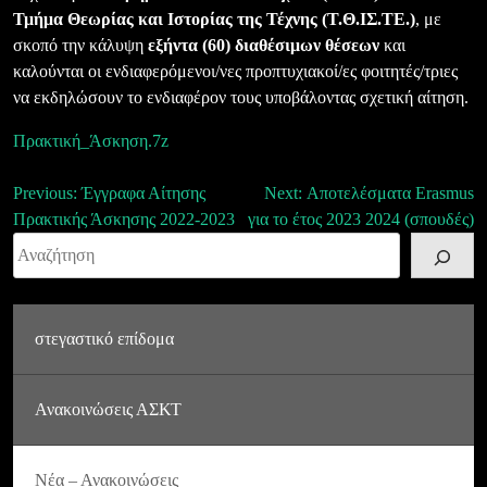
Τμήμα Θεωρίας και Ιστορίας της Τέχνης (Τ.Θ.ΙΣ.ΤΕ.)
, με
σκοπό την κάλυψη
εξήντα (60) διαθέσιμων θέσεων
και
καλούνται οι ενδιαφερόμενοι/νες προπτυχιακοί/ες φοιτητές/τριες
να εκδηλώσουν το ενδιαφέρον τους υποβάλοντας σχετική αίτηση.
Πρακτική_Άσκηση.7z
Πλοήγηση
Previous:
Έγγραφα Αίτησης
Next:
Αποτελέσματα Erasmus
Πρακτικής Άσκησης 2022-2023
για το έτος 2023 2024 (σπουδές)
άρθρων
Αναζήτηση
στεγαστικό επίδομα
Ανακοινώσεις ΑΣΚΤ
Νέα – Ανακοινώσεις