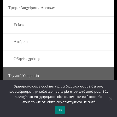
Τμήμα Διαχείρισης Δικτύων
Eclass
Αιτήσεις
Οδηγίες χρήσης
Τεχνική Υπηρεσία
Χρησιμοποιούμε cookies για να διασφαλίσουμε ότι σας
προσφέρουμε την καλύτερη εμπειρία στον ιστότοπό μας. Εάν
συνεχίσετε να χρησιμοποιείτε αυτόν τον ιστότοπο, θα
υποθέσουμε ότι είστε ευχαριστημένοι με αυτό.
© ASFA 2024. All rights reserved.
Ok