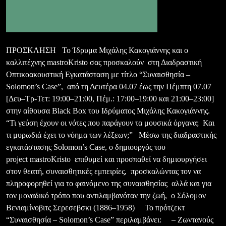
ΠΡΟΣΚΛΗΣΗ Το Ίδρυμα Μιχάλης Κακογιάννης και ο
καλλιτέχνης mastroKristo σας προσκαλούν στη Διαδραστική
Οπτικοακουστική Εγκατάσταση με τίτλο “Συναισθησία –
Solomon’s Case”, από τη Δευτέρα 04.07 έως την Πέμπτη 07.07
[Δευ–Τρ-Τετ: 19:00–21:00, Πέμ.: 17:00–19:00 και 21:00–23:00]
στην αίθουσα Black Box του Ιδρύματος Μιχάλης Κακογιάννης.
“Τι γεύση έχουν οι νότες που παράγουν τα μουσικά όργανα; Και
τι μυρωδιά έχει το νόημα των λέξεων;” Mέσω της διαδραστικής
εγκατάστασης Solomon’s Case, ο δημιουργός του
project mastroKristo επιθυμεί και προσπαθεί να δημιουργήσει
στον θεατή, συναισθητικές εμπειρίες, προσκαλώντας τον να
πληροφορηθεί για το φαινόμενο της συναισθησίας αλλά και για
τον μοναδικό τρόπο που αντιλαμβανόταν την ζωή, ο Σόλομον
Βενιαμίνοβιτς Σερεσεβσκι (1886–1958) Το πρότζεκτ
“Συναισθησία – Solomon’s Case” περιλαμβάνει: – Ζωντανούς