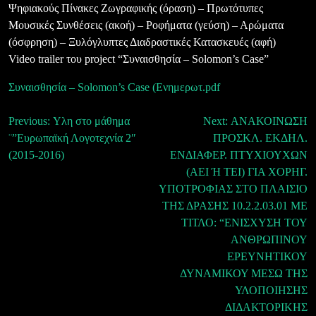
Ψηφιακούς Πίνακες Ζωγραφικής (όραση) – Πρωτότυπες
Μουσικές Συνθέσεις (ακοή) – Ροφήματα (γεύση) – Αρώματα
(όσφρηση) – Ξυλόγλυπτες Διαδραστικές Κατασκευές (αφή)
Video trailer του project “Συναισθησία – Solomon’s Case”
Συναισθησία – Solomon’s Case (Ενημερωτ.pdf
Πλοήγηση
Previous:
Υλη στο μάθημα
Next:
ΑΝΑΚΟΙΝΩΣΗ
¨”Ευρωπαϊκή Λογοτεχνία 2″
ΠΡΟΣΚΛ. ΕΚΔΗΛ.
άρθρων
(2015-2016)
ΕΝΔΙΑΦΕΡ. ΠΤΥΧΙΟΥΧΩΝ
(ΑΕΙ Ή ΤΕΙ) ΓΙΑ ΧΟΡΗΓ.
ΥΠΟΤΡΟΦΙΑΣ ΣΤΟ ΠΛΑΙΣΙΟ
ΤΗΣ ΔΡΑΣΗΣ 10.2.2.03.01 ΜΕ
ΤΙΤΛΟ: “ΕΝΙΣΧΥΣΗ ΤΟΥ
ΑΝΘΡΩΠΙΝΟΥ
ΕΡΕΥΝΗΤΙΚΟΥ
ΔΥΝΑΜΙΚΟΥ ΜΕΣΩ ΤΗΣ
ΥΛΟΠΟΙΗΣΗΣ
ΔΙΔΑΚΤΟΡΙΚΗΣ