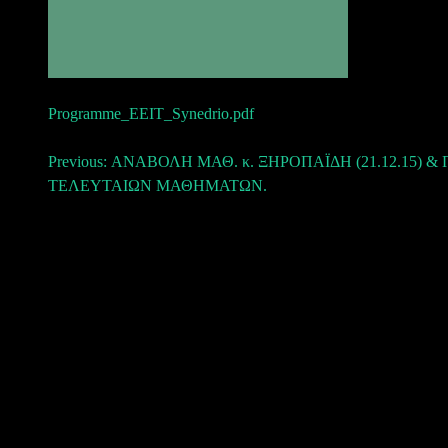
Programme_EEIT_Synedrio.pdf
Πλοήγηση
Previous:
ΑΝΑΒΟΛΗ ΜΑΘ. κ. ΞΗΡΟΠΑΪΔΗ (21.12.15) &
ΤΕΛΕΥΤΑΙΩΝ ΜΑΘΗΜΑΤΩΝ.
άρθρων