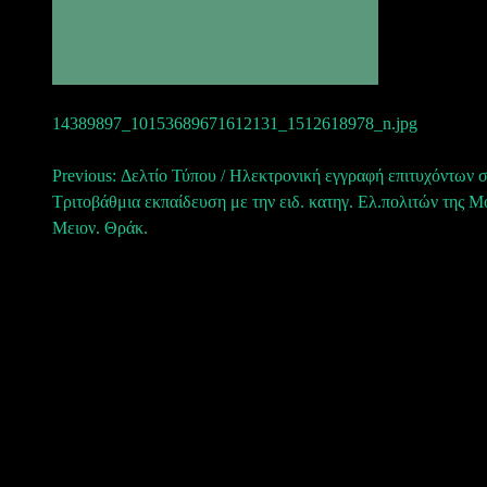
14389897_10153689671612131_1512618978_n.jpg
Πλοήγηση
Previous:
Δελτίο Τύπου / Ηλεκτρονική εγγραφή επιτυχόντων 
Τριτοβάθμια εκπαίδευση με την ειδ. κατηγ. Ελ.πολιτών της Μ
άρθρων
Μειον. Θράκ.