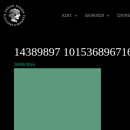
Skip
to
ΑΣΚΤ
ΔΙΟΙΚΗΣΗ
ΣΠΟΥΔ
content
14389897 10153689671
20/09/2016