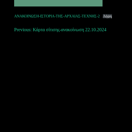
ΑΝΑΚΟΙΝΩΣΗ-ΙΣΤΟΡΙΑ-ΤΗΣ-ΑΡΧΑΙΑΣ-ΤΕΧΝΗΣ-2
Λήψη
Πλοήγηση
Previous:
Κάρτα σίτισης-ανακοίνωση 22.10.2024
άρθρων