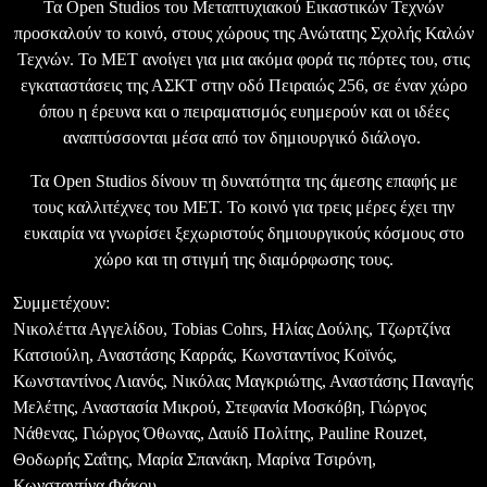
Τα Open Studios του Μεταπτυχιακού Εικαστικών Τεχνών
προσκαλούν το κοινό, στους χώρους της Ανώτατης Σχολής Καλών
Τεχνών. To ΜΕΤ ανοίγει για μια ακόμα φορά τις πόρτες του, στις
εγκαταστάσεις της ΑΣΚΤ στην οδό Πειραιώς 256, σε έναν χώρο
όπου η έρευνα και ο πειραματισμός ευημερούν και οι ιδέες
αναπτύσσονται μέσα από τον δημιουργικό διάλογο.
Τα Open Studios δίνουν τη δυνατότητα της άμεσης επαφής με
τους καλλιτέχνες του ΜΕΤ. Το κοινό για τρεις μέρες έχει την
ευκαιρία να γνωρίσει ξεχωριστούς δημιουργικούς κόσμους στο
χώρο και τη στιγμή της διαμόρφωσης τους.
Συμμετέχουν:
Νικολέττα Αγγελίδου, Tobias Cohrs, Ηλίας Δούλης, Τζωρτζίνα
Κατσιούλη, Αναστάσης Καρράς, Κωνσταντίνος Κοϊνός,
Κωνσταντίνος Λιανός, Νικόλας Μαγκριώτης, Αναστάσης Παναγής
Μελέτης, Αναστασία Μικρού, Στεφανία Μοσκόβη, Γιώργος
Νάθενας, Γιώργος Όθωνας, Δαυίδ Πολίτης, Pauline Rouzet,
Θοδωρής Σαΐτης, Μαρία Σπανάκη, Μαρίνα Τσιρόνη,
Κωνσταντίνα Φάκου