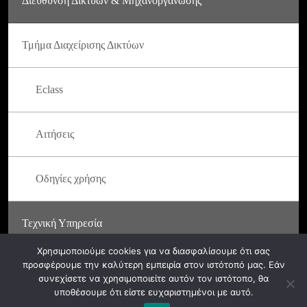
Διεύθυνση Δικτύων & Μηχανοργάνωσης
Τμήμα Διαχείρισης Δικτύων
Eclass
Αιτήσεις
Οδηγίες χρήσης
Τεχνική Υπηρεσία
Χρησιμοποιούμε cookies για να διασφαλίσουμε ότι σας
προσφέρουμε την καλύτερη εμπειρία στον ιστότοπό μας. Εάν
συνεχίσετε να χρησιμοποιείτε αυτόν τον ιστότοπο, θα
υποθέσουμε ότι είστε ευχαριστημένοι με αυτό.