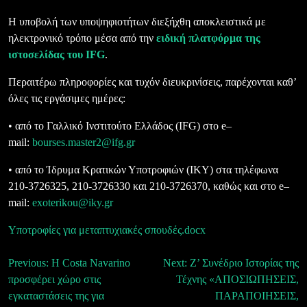
Η υποβολή των υποψηφιοτήτων διεξήχθη αποκλειστικά με
ηλεκτρονικό τρόπο μέσα από την
ειδική πλατφόρμα της
ιστοσελίδας του
IFG
.
Περαιτέρω πληροφορίες και τυχόν διευκρινίσεις, παρέχονται καθ’
όλες τις εργάσιμες ημέρες:
• από το Γαλλικό Ινστιτούτο Ελλάδος (
IFG
) στ
o e
–
mail
:
bourses
.
master
2@
ifg
.
gr
• από το Ίδρυμα Κρατικών Υποτροφιών (ΙΚΥ) στα τηλέφωνα
210-3726325, 210-3726330 και 210-3726370, καθώς και στο
e
–
mail
:
exoterikou
@
iky
.
gr
Υποτροφίες για μεταπτυχιακές σπουδές.docx
Πλοήγηση
Previous:
H Costa Navarino
Next:
Ζ’ Συνέδριο Ιστορίας της
προσφέρει χώρο στις
Τέχνης «ΑΠΟΣΙΩΠΗΣΕΙΣ,
άρθρων
εγκαταστάσεις της για
ΠΑΡΑΠΟΙΗΣΕΙΣ,