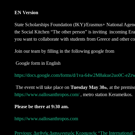
EN Version
State Scholarships Foundation (IKY)/Erasmus+ National Agency
the Social Kitchen “The other person” is inviting incoming Eras
you want to collaborate with students from Greece and other co
Join our team by filling in the following google from
Google form in English
https://docs.google.com/forms/d/1va-64w2M8akue2uo0C-e
The event will take place on
Tuesday May 30
, at the premi
th
https://www.oallosanthropos.com/
, metro station Kerameikos.
Please be there at 9:30 am.
https://www.oallosanthropos.com
Previous:
Διεθνής Διαγωνισμός Κεραμικής “The International 