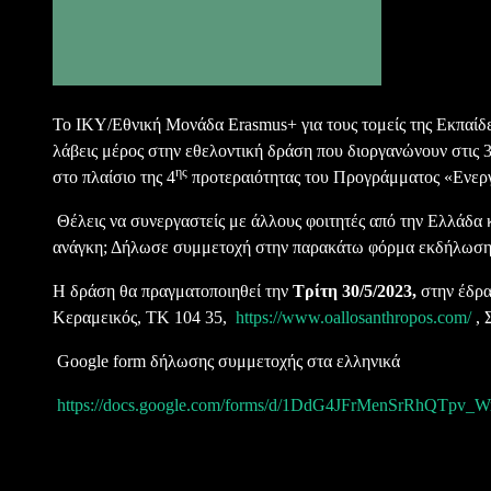
Το ΙΚΥ/Εθνική Μονάδα Erasmus+ για τους τομείς της Εκπαίδ
λάβεις μέρος στην εθελοντική δράση που διοργανώνουν στις
ης
στο πλαίσιο της 4
προτεραιότητας του Προγράμματος «Ενεργ
Θέλεις να συνεργαστείς με άλλους φοιτητές από την Ελλάδα κ
ανάγκη; Δήλωσε συμμετοχή στην παρακάτω φόρμα εκδήλωσης 
Η δράση θα πραγματοποιηθεί την
Τρίτη 30/5/2023,
στην έδρα
Κεραμεικός, ΤΚ 104 35,
https://www.oallosanthropos.com/
, 
Google form δήλωσης συμμετοχής στα ελληνικά
https://docs.google.com/forms/d/1DdG4JFrMenSrRhQTp