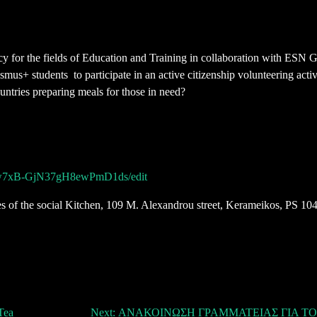
 for the fields of Education and Training in collaboration with ESN 
mus+ students to participate in an active citizenship volunteering acti
untries preparing meals for those in need?
Zrw7xB-GjN37gH8ewPmD1ds/edit
ses of the social Kitchen, 109 M. Alexandrou street, Kerameikos, PS 10
Tea
Next:
ΑΝΑΚΟΙΝΩΣΗ ΓΡΑΜΜΑΤΕΙΑΣ ΓΙΑ ΤΟ