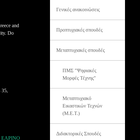
Γενικές ανακοινώσεις
Greece and
Προπτυχιακές σπουδές
vity. Do
Μεταπτυχιακές σπουδές
ΠΜΣ "Ψηφιακές
Μορφές Τέχνης"
4 35,
Μεταπτυχιακό
Εικαστικών Τεχνών
(Μ.Ε.Τ.)
Διδακτορικές Σπουδές
 ΕΑΡΙΝΟ