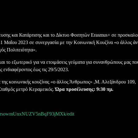
ευσης και Κατάρτισης και το Δίκτυο Φοιτητών Erasmus+ σε προσκαλο
 31 Μαΐου 2023 σε συνεργασία με την Κοινωνική Κουζίνα «ο άλλος ά
ός Πολιτειότητα».
αι το εξωτερικό για να ετοιμάσεις γεύματα για συνανθρώπους μας πο
ενδιαφέροντος έως τις 29/5/2023.
 της κοινωνικής κουζίνας «ο άλλος Άνθρωπος» ,Μ. Αλεξάνδρου 109,
Σταθμός μετρό Κεραμεικός.
Ώρα προσέλευσης: 9:30 πμ.
v_WrsowmUnxNUZV5nBqF93jMXk/edit