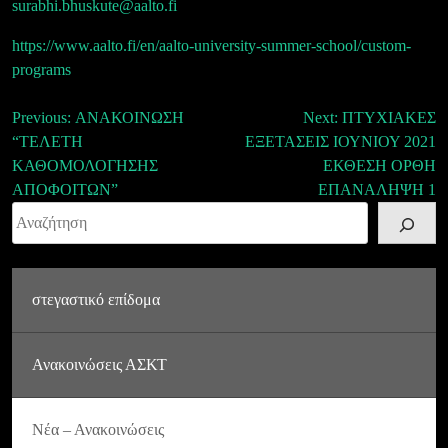
surabhi.bhuskute@aalto.fi
https://www.aalto.fi/en/aalto-university-summer-school/custom-
programs
Πλοήγηση
Previous:
ΑΝΑΚΟΙΝΩΣΗ
Next:
ΠΤΥΧΙΑΚΕΣ
“ΤΕΛΕΤΗ
ΕΞΕΤΑΣΕΙΣ ΙΟΥΝΙΟΥ 2021
άρθρων
ΚΑΘΟΜΟΛΟΓΗΣΗΣ
ΕΚΘΕΣΗ ΟΡΘΗ
ΑΠΟΦΟΙΤΩΝ”
ΕΠΑΝΑΛΗΨΗ 1
Αναζήτηση
στεγαστικό επίδομα
Ανακοινώσεις ΑΣΚΤ
Νέα – Ανακοινώσεις