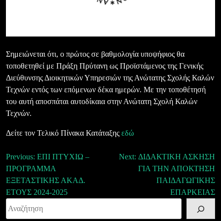
Σημειώνεται ότι, ο πρώτος σε βαθμολογία υποψήφιος θα
τοποθετηθεί με Πράξη Πρύτανη ως Προϊστάμενος της Γενικής
Διεύθυνσης Διοικητικών Υπηρεσιών της Ανώτατης Σχολής Καλών
Τεχνών εντός των επόμενων δέκα ημερών. Με την τοποθέτησή
του αυτή αποσπάται αυτοδίκαια στην Ανώτατη Σχολή Καλών
Τεχνών.
Δείτε τον Τελικό Πίνακα Κατάταξης
εδώ
Πλοήγηση
Previous:
ΕΠΙ ΠΤΥΧΙΩ –
Next:
ΔΙΔΑΚΤΙΚΗ ΑΣΚΗΣΗ
ΠΡΟΓΡΑΜΜΑ
ΓΙΑ ΤΗΝ ΑΠΟΚΤΗΣΗ
άρθρων
ΕΞΕΤΑΣΤΙΚΗΣ ΑΚΑΔ.
ΠΑΙΔΑΓΩΓΙΚΗΣ
ΕΤΟΥΣ 2024-2025
ΕΠΑΡΚΕΙΑΣ
Αναζήτηση