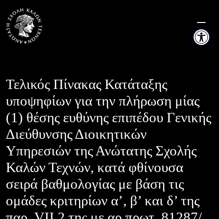
Skip
to
Ανοίξτε τη
content
Τελικός Πίνακας Κατάταξης
υποψηφίων για την πλήρωση μίας
(1) θέσης ευθύνης επιπέδου Γενικής
Διεύθυνσης Διοικητικών
Υπηρεσιών της Ανώτατης Σχολής
Καλών Τεχνών, κατά φθίνουσα
σειρά βαθμολογίας με βάση τις
ομάδες κριτηρίων α’, β’ και δ’ της
παρ. VII.2 της με αρ.πρωτ. 81287/