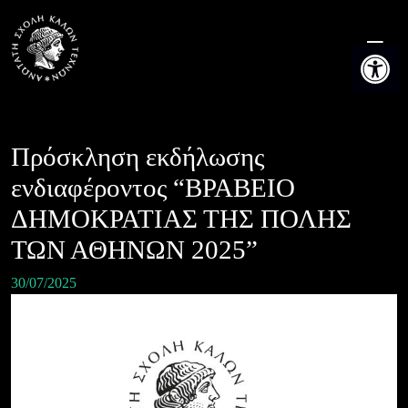
Skip
to
Ανοίξτε τη
content
Πρόσκληση εκδήλωσης
ενδιαφέροντος “ΒΡΑΒΕΙΟ
ΔΗΜΟΚΡΑΤΙΑΣ ΤΗΣ ΠΟΛΗΣ
ΤΩΝ ΑΘΗΝΩΝ 2025”
30/07/2025