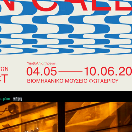
αερίου
Λήψη