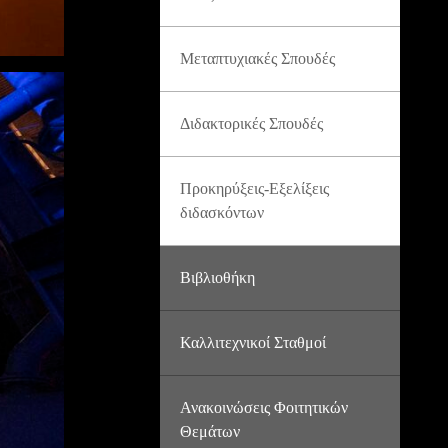
Μεταπτυχιακές Σπουδές
Διδακτορικές Σπουδές
Προκηρύξεις-Εξελίξεις
διδασκόντων
Βιβλιοθήκη
Καλλιτεχνικοί Σταθμοί
Ανακοινώσεις Φοιτητικών
Θεμάτων