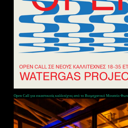
Open Call για εικαστικούς καλλιτέχνες από το Βιομηχανικό Μουσείο Φωτ