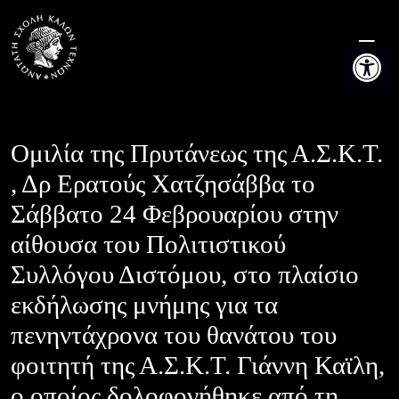
Skip
to
Ανοίξτε τη
content
Ομιλία της Πρυτάνεως της Α.Σ.Κ.Τ.
, Δρ Ερατούς Χατζησάββα το
Σάββατο 24 Φεβρουαρίου στην
αίθουσα του Πολιτιστικού
Συλλόγου Διστόμου, στο πλαίσιο
εκδήλωσης μνήμης για τα
πενηντάχρονα του θανάτου του
φοιτητή της Α.Σ.Κ.Τ. Γιάννη Καϊλη,
ο οποίος δολοφονήθηκε από τη