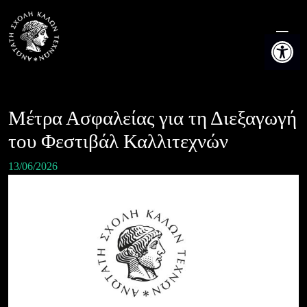
Skip
to
Ανοίξτε τη
content
Μέτρα Ασφαλείας για τη Διεξαγωγή
του Φεστιβάλ Καλλιτεχνών
13/06/2026