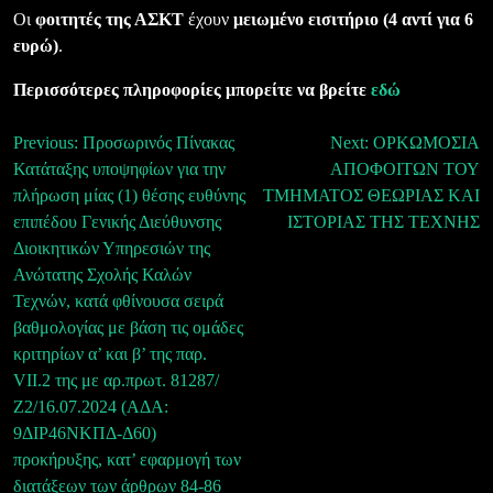
Οι
φοιτητές της ΑΣΚΤ
έχουν
μειωμένο εισιτήριο (4 αντί για 6
ευρώ)
.
Περισσότερες πληροφορίες μπορείτε να βρείτε
εδώ
Πλοήγηση
Previous:
Προσωρινός Πίνακας
Next:
ΟΡΚΩΜΟΣΙΑ
Κατάταξης υποψηφίων για την
ΑΠΟΦΟΙΤΩΝ ΤΟΥ
άρθρων
πλήρωση μίας (1) θέσης ευθύνης
ΤΜΗΜΑΤΟΣ ΘΕΩΡΙΑΣ ΚΑΙ
επιπέδου Γενικής Διεύθυνσης
ΙΣΤΟΡΙΑΣ ΤΗΣ ΤΕΧΝΗΣ
Διοικητικών Υπηρεσιών της
Ανώτατης Σχολής Καλών
Τεχνών, κατά φθίνουσα σειρά
βαθμολογίας με βάση τις ομάδες
κριτηρίων α’ και β’ της παρ.
VII.2 της με αρ.πρωτ. 81287/
Ζ2/16.07.2024 (ΑΔΑ:
9ΔΙΡ46ΝΚΠΔ-Δ60)
προκήρυξης, κατ’ εφαρμογή των
διατάξεων των άρθρων 84-86