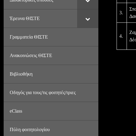
Σπ
3.
Δα
Έρευνα ΘΙΣΤΕ
Ζα
4.
Γραμματεία ΘΙΣΤΕ
Δέ
Ανακοινώσεις ΘΙΣΤΕ
Βιβλιοθήκη
Οδηγός για τους/τις φοιτητές/τριες
eClass
Πύλη φοιτητολογίου