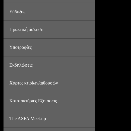
Εύδοξος
Πρακτική άσκηση
Υποτροφίες
Εκδηλώσεις
Χάρτες κτιρίων/αιθουσών
Κατατακτήριες Εξετάσεις
The ASFA Meet-up