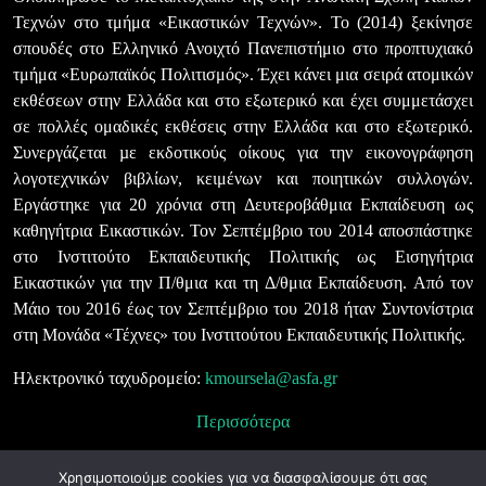
Τεχνών στο τμήμα «Εικαστικών Τεχνών». Το (2014) ξεκίνησε
σπουδές στο Ελληνικό Ανοιχτό Πανεπιστήμιο στο προπτυχιακό
τμήμα «Ευρωπαϊκός Πολιτισμός». Έχει κάνει μια σειρά ατομικών
εκθέσεων στην Ελλάδα και στο εξωτερικό και έχει συμμετάσχει
σε πολλές ομαδικές εκθέσεις στην Ελλάδα και στο εξωτερικό.
Συνεργάζεται µε εκδοτικούς οίκους για την εικονογράφηση
λογοτεχνικών βιβλίων, κειμένων και ποιητικών συλλογών.
Εργάστηκε για 20 χρόνια στη Δευτεροβάθμια Εκπαίδευση ως
καθηγήτρια Εικαστικών. Τον Σεπτέμβριο του 2014 αποσπάστηκε
στο Ινστιτούτο Εκπαιδευτικής Πολιτικής ως Εισηγήτρια
Εικαστικών για την Π/θμια και τη Δ/θμια Εκπαίδευση. Από τον
Μάιο του 2016 έως τον Σεπτέμβριο του 2018 ήταν Συντονίστρια
στη Μονάδα «Τέχνες» του Ινστιτούτου Εκπαιδευτικής Πολιτικής.
Ηλεκτρονικό ταχυδρομείο:
kmoursela@asfa.gr
Περισσότερα
Προσωπική ιστοσελίδα
Χρησιμοποιούμε cookies για να διασφαλίσουμε ότι σας