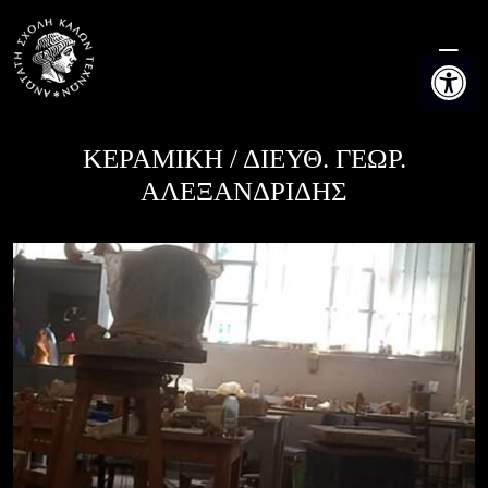
Skip
to
Ανοίξτε τη
content
ΚΕΡΑΜΙΚΗ / ΔΙΕΥΘ. ΓΕΩΡ.
ΑΛΕΞΑΝΔΡΙΔΗΣ