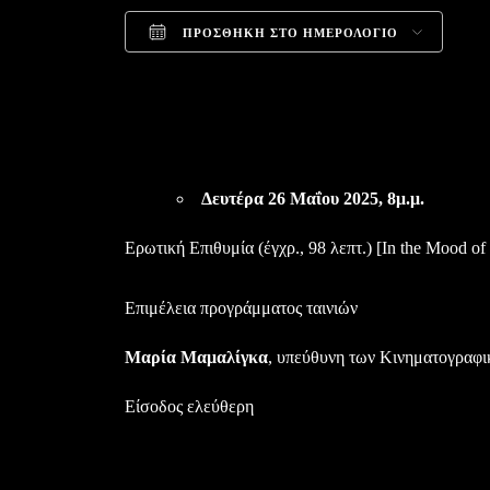
ΠΡΟΣΘΉΚΗ ΣΤΟ ΗΜΕΡΟΛΌΓΙΟ
Download ICS
Goo
Δευτέρα 26 Mαΐου 2025,
8μ.μ.
Ερωτική Επιθυμία (έγχρ., 98 λεπτ.) [In the Mood 
Επιμέλεια προγράμματος ταινιών
Μαρία Μαμαλίγκα
, υπεύθυνη των Κινηματογραφ
Είσοδος ελεύθερη