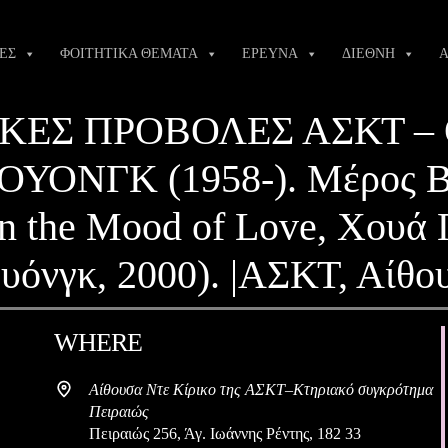
ΕΣ
ΦΟΙΤΗΤΙΚΑ ΘΕΜΑΤΑ
ΕΡΕΥΝΑ
ΔΙΕΘΝΗ
Α
ΕΣ ΠΡΟΒΟΛΕΣ ΑΣΚΤ – Θε
ΥΟΝΓΚ (1958-). Μέρος Β.
 [In the Mood of Love, Χουά
υόνγκ, 2000). |ΑΣΚΤ, Αίθο
WHERE
Αίθουσα Ντε Κίρικο της ΑΣΚΤ–Κτηριακό συγκρότημα
Πειραιώς
Πειραιώς 256, Άγ. Ιωάννης Ρέντης, 182 33