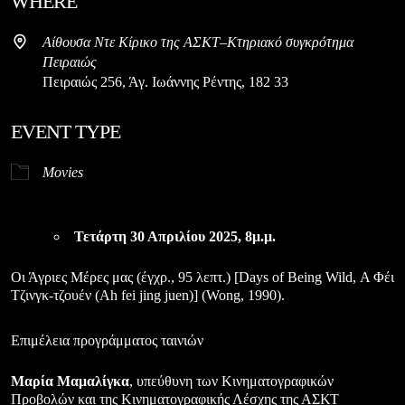
WHERE
Αίθουσα Ντε Κίρικο της ΑΣΚΤ–Κτηριακό συγκρότημα
Πειραιώς
Πειραιώς 256, Άγ. Ιωάννης Ρέντης, 182 33
EVENT TYPE
Movies
Τετάρτη 30 Απριλίου 2025, 8μ.μ.
Οι Άγριες Μέρες μας (έγχρ., 95 λεπτ.) [Days of Being Wild, Α Φέι
Τζινγκ-τζουέν (Ah fei jing juen)] (Wong, 1990).
Επιμέλεια προγράμματος ταινιών
Μαρία Μαμαλίγκα
, υπεύθυνη των Κινηματογραφικών
Προβολών και της Κινηματογραφικής Λέσχης της ΑΣΚΤ