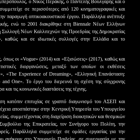
μπερόπουλος, ο Νίκος Περάκης, ο Παντελής Βούλγαρης και ο
συμμετείχε σε περισσότερες από 120 κινηματογραφικές και
στην παραγωγή οπτικοακουστικού έργου. Παράλληλα ανέπτυξε
ικής, ενώ το 2001 διακρίθηκε στη Biennale Νέων Ελλήνων
η Συλλογή Νέων Καλλιτεχνών της Προεδρίας της Δημοκρατίας
, καθώς και σε ιδιωτικές συλλογές στην Ελλάδα και το
, όπως οι «Vogue» (2014) και «Εξισώσεις» (2017), καθώς και
τιστικές διοργανώσεις, μεταξύ των οποίων οι εκθέσεις
, «The Experience of Dreaming», «Ελληνική Επανάσταση:
o and One». Το έργο του διερευνά τη σχέση της σύγχρονης
 και τις κοινωνικές διαστάσεις της τέχνης.
ση κατόπιν επιτυχίας σε γραπτό διαγωνισμό του ΑΣΕΠ και
νέχεια αποσπάστηκε στην Κεντρική Υπηρεσία του Υπουργείου
ίας, συμμετέχοντας στη διαχείριση διοικητικών και θεσμικών
υμβούλιο της Επικρατείας, τον Συνήγορο του Πολίτη, την
ορείς. Παράλληλα συμμετείχε σε ομάδες εργασίας για την
ου ανήκουν στο Υπουργείο Παιδείας, σε συνεργασία με την