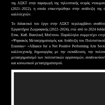
της ΑΣΚΤ στην παραγωγή της τηλεοπτικής σειράς ντοκιμαν
(2021–2022), η οποία επικεντρώθηκε στην ανάδειξη της σ
καλλιτεχνών.
Το διδακτικό του έργο στην ΑΣΚΤ περιλαμβάνει αναθέσε
Εργαστήριο Ζωγραφικής (2022–2024), ενώ από το 2024 διδάσ
Επικ. Καθ. Βασιλική Μπέτσου. Παράλληλα συμμετέχει ενεργ
«Ψηφιακός Μετασχηματισμός και Ανάδειξη του Πολιτιστικο
Erasmus+ «Alliance for a Net Positive Performing Arts Sec
καλλιτεχνικής δημιουργίας με την εκπαίδευση, την πολιτ
μετασχηματισμό των πολιτιστικών οργανισμών, αναδεικνύοντ
και κοινωνικού μετασχηματισμού.
Πρόγραμμα
Αναπαραγωγής
Βίντεο