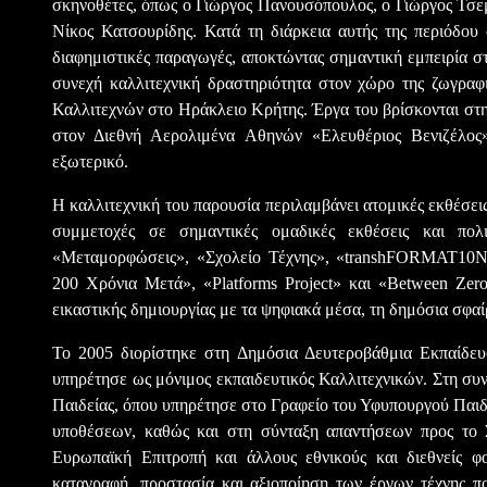
σκηνοθέτες, όπως ο Γιώργος Πανουσόπουλος, ο Γιώργος Τσε
Νίκος Κατσουρίδης. Κατά τη διάρκεια αυτής της περιόδου 
διαφημιστικές παραγωγές, αποκτώντας σημαντική εμπειρία 
συνεχή καλλιτεχνική δραστηριότητα στον χώρο της ζωγραφ
Καλλιτεχνών στο Ηράκλειο Κρήτης. Έργα του βρίσκονται στ
στον Διεθνή Αερολιμένα Αθηνών «Ελευθέριος Βενιζέλος»
εξωτερικό.
Η καλλιτεχνική του παρουσία περιλαμβάνει ατομικές εκθέσεις
συμμετοχές σε σημαντικές ομαδικές εκθέσεις και πολι
«Μεταμορφώσεις», «Σχολείο Τέχνης», «transhFORMAT10N»
200 Χρόνια Μετά», «Platforms Project» και «Between Zer
εικαστικής δημιουργίας με τα ψηφιακά μέσα, τη δημόσια σφαίρα
Το 2005 διορίστηκε στη Δημόσια Δευτεροβάθμια Εκπαίδευ
υπηρέτησε ως μόνιμος εκπαιδευτικός Καλλιτεχνικών. Στη συ
Παιδείας, όπου υπηρέτησε στο Γραφείο του Υφυπουργού Παιδε
υποθέσεων, καθώς και στη σύνταξη απαντήσεων προς το Σ
Ευρωπαϊκή Επιτροπή και άλλους εθνικούς και διεθνείς φ
καταγραφή, προστασία και αξιοποίηση των έργων τέχνης π