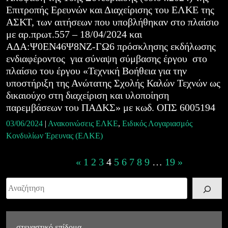
Επιτροπής Ερευνών και Διαχείρισης του ΕΛΚΕ της
ΑΣΚΤ, των αιτήσεων που υποβλήθηκαν στο πλαίσιο
με αρ.πρωτ.557 – 18/04/2024 και
ΑΔΑ:Ψ0ΕΝ46Ψ8ΝΖ-ΓΩ6 πρόσκλησης εκδήλωσης
ενδιαφέροντος για σύναψη σύμβασης έργου στο
πλαίσιο του έργου «Τεχνική Βοήθεια για την
υποστήριξη της Ανώτατης Σχολής Καλών Τεχνών ως
δικαιούχο στη διαχείριση και υλοποίηση
παρεμβάσεων του ΠΑΔΚΣ» με κωδ. ΟΠΣ 6005194
03/06/2024
|
Ανακοινώσεις ΕΛΚΕ
,
Ειδικός Λογαριασμός
Κονδυλίων Έρευνας (ΕΛΚΕ)
Posts
«
1
2
3
4
5
6
7
8
9
…
19
»
navigation
Αναζήτηση
στεγαστικό επίδομα