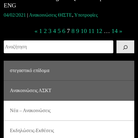
ENG
04/02/2021
|
Ανακοινώσεις ΘΙΣΤΕ
,
Υποτροφίες
Posts
«
1
2
3
4
5
6
7
8
9
10
11
12
…
14
»
navigation
Αναζήτηση
στεγαστικό επίδομα
Ανακοινώσεις ΑΣΚΤ
Νέα – Ανακοινώσεις
Εκδηλώσεις-Εκθέσεις