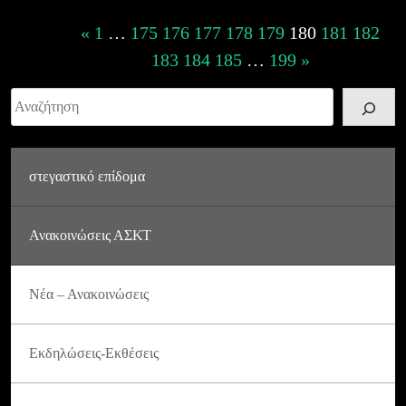
Posts
«
1
…
175
176
177
178
179
180
181
182
navigation
183
184
185
…
199
»
Αναζήτηση
στεγαστικό επίδομα
Ανακοινώσεις ΑΣΚΤ
Νέα – Ανακοινώσεις
Εκδηλώσεις-Εκθέσεις