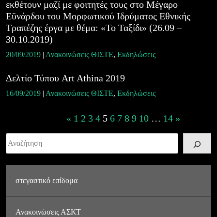
εκθέτουν μαζί με φοιτητές τους στο Μέγαρο
Εϋνάρδου του Μορφωτικού Ιδρύματος Εθνικής
Τραπέζης έργα με θέμα: «Το Ταξίδι» (26.09 –
30.10.2019)
20/09/2019
|
Ανακοινώσεις ΘΙΣΤΕ
,
Εκδηλώσεις
Δελτίο Τύπου Art Athina 2019
16/09/2019
|
Ανακοινώσεις ΘΙΣΤΕ
,
Εκδηλώσεις
Posts
«
1
2
3
4
5
6
7
8
9
10
…
14
»
navigation
Αναζήτηση
στεγαστικό επίδομα
Ανακοινώσεις ΑΣΚΤ