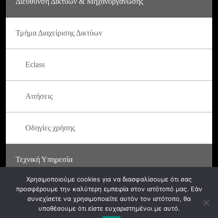
Διεύθυνση Δικτύων & Μηχανοργάνωσης
Τμήμα Διαχείρισης Δικτύων
Eclass
Αιτήσεις
Οδηγίες χρήσης
Τεχνική Υπηρεσία
Χρησιμοποιούμε cookies για να διασφαλίσουμε ότι σας
προσφέρουμε την καλύτερη εμπειρία στον ιστότοπό μας. Εάν
συνεχίσετε να χρησιμοποιείτε αυτόν τον ιστότοπο, θα
υποθέσουμε ότι είστε ευχαριστημένοι με αυτό.