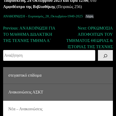
Παρασκευή, 24 Οκτωβρίου 2025 και ώρα 12:00
, στο
Αμφιθέατρο της Βιβλιοθήκης
(Πειραιώς 256)
ΑΝΑΚΟΙΝΩΣΗ – Εορτασμός_28_Οκτωβρίου-1940-2025
Λήψη
Πλοήγηση
Previous:
ΑΝΑΚΟΙΝΩΣΗ ΓΙΑ
Next:
ΟΡΚΩΜΟΣΙΑ
ΤΟ ΜΑΘΗΜΑ ΔΙΔΑΚΤΙΚΗ
ΑΠΟΦΟΙΤΩΝ ΤΟΥ
άρθρων
ΤΗΣ ΤΕΧΝΗΣ ΤΜΗΜΑ Α΄
ΤΜΗΜΑΤΟΣ ΘΕΩΡΙΑΣ &
ΙΣΤΟΡΙΑΣ ΤΗΣ ΤΕΧΝΗΣ
Αναζήτηση
στεγαστικό επίδομα
Ανακοινώσεις ΑΣΚΤ
Νέα – Ανακοινώσεις